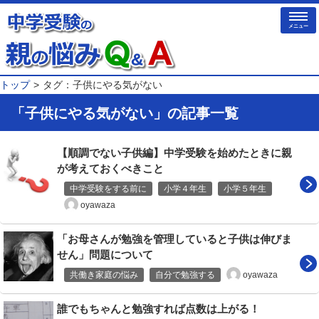
メニュー
トップ
タグ：子供にやる気がない
「子供にやる気がない」の記事一覧
【順調でない子供編】中学受験を始めたときに親
が考えておくべきこと
中学受験をする前に
小学４年生
小学５年生
oyawaza
「お母さんが勉強を管理していると子供は伸びま
せん」問題について
oyawaza
共働き家庭の悩み
自分で勉強する
誰でもちゃんと勉強すれば点数は上がる！