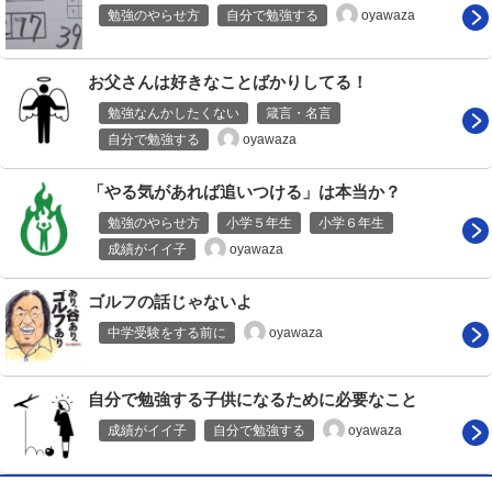
oyawaza
勉強のやらせ方
自分で勉強する
お父さんは好きなことばかりしてる！
勉強なんかしたくない
箴言・名言
oyawaza
自分で勉強する
「やる気があれば追いつける」は本当か？
勉強のやらせ方
小学５年生
小学６年生
oyawaza
成績がイイ子
ゴルフの話じゃないよ
oyawaza
中学受験をする前に
自分で勉強する子供になるために必要なこと
oyawaza
成績がイイ子
自分で勉強する